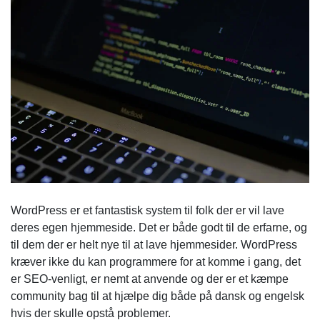
WordPress er et fantastisk system til folk der er vil lave
deres egen hjemmeside. Det er både godt til de erfarne, og
til dem der er helt nye til at lave hjemmesider. WordPress
kræver ikke du kan programmere for at komme i gang, det
er SEO-venligt, er nemt at anvende og der er et kæmpe
community bag til at hjælpe dig både på dansk og engelsk
hvis der skulle opstå problemer.