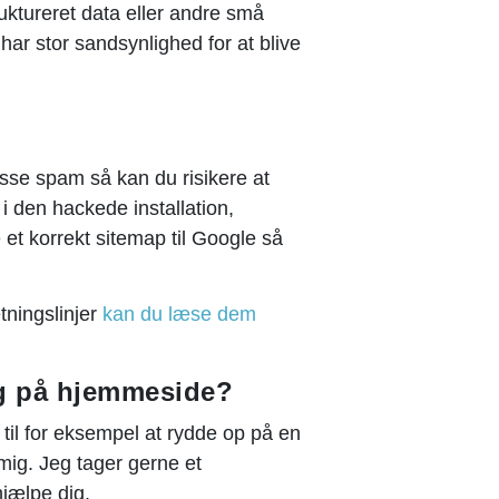
uktureret data eller andre små
u har stor sandsynlighed for at blive
sse spam så kan du risikere at
 i den hackede installation,
et korrekt sitemap til Google så
tningslinjer
kan du læse dem
ng på hjemmeside?
 til for eksempel at rydde op på en
mig. Jeg tager gerne et
jælpe dig.