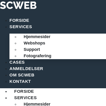
Videre
til
indhold
FORSIDE
SERVICES
Hjemmesider
Webshops
Support
Fotografering
CASES
ANMELDELSER
OM SCWEB
KONTAKT
FORSIDE
SERVICES
Hjemmesider