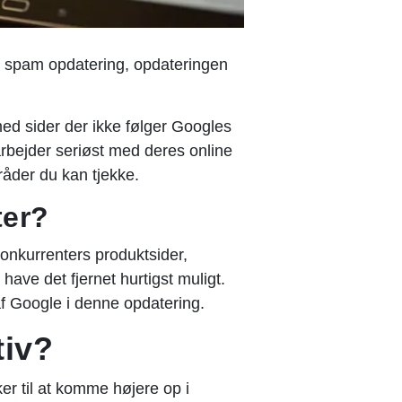
te spam opdatering, opdateringen
ed sider der ikke følger Googles
arbejder seriøst med deres online
råder du kan tjekke.
ter?
 konkurrenters produktsider,
have det fjernet hurtigst muligt.
af Google i denne opdatering.
tiv?
ker til at komme højere op i