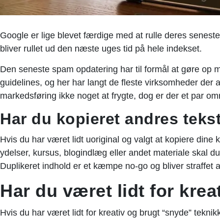
Google er lige blevet færdige med at rulle deres senes
bliver rullet ud den næste uges tid på hele indekset.
Den seneste spam opdatering har til formål at gøre op m
guidelines, og her har langt de fleste virksomheder der 
markedsføring ikke noget at frygte, dog er der et par om
Har du kopieret andres teks
Hvis du har været lidt uoriginal og valgt at kopiere dine
ydelser, kursus, blogindlæg eller andet materiale skal du 
Duplikeret indhold er et kæmpe no-go og bliver straffet 
Har du været lidt for krea
Hvis du har været lidt for kreativ og brugt “snyde” teknik