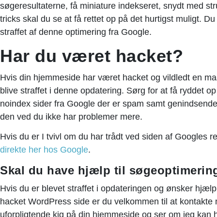
søgeresultaterne, få miniature indekseret, snydt med str
tricks skal du se at få rettet op på det hurtigst muligt. D
straffet af denne optimering fra Google.
Har du været hacket?
Hvis din hjemmeside har været hacket og vildledt en ma
blive straffet i denne opdatering. Sørg for at få ryddet op
noindex sider fra Google der er spam samt genindsende 
den ved du ikke har problemer mere.
Hvis du er I tvivl om du har trådt ved siden af Googles re
direkte her hos Google
.
Skal du have hjælp til søgeoptimeri
Hvis du er blevet straffet i opdateringen og ønsker hjælp
hacket WordPress side er du velkommen til at kontakte 
uforpligtende kig på din hjemmeside og ser om jeg kan h