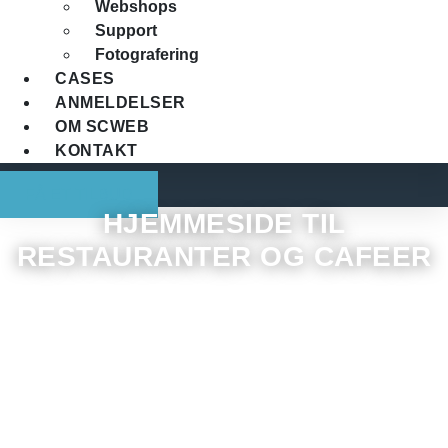
Webshops
Support
Fotografering
CASES
ANMELDELSER
OM SCWEB
KONTAKT
FÅ ET TILBUD
HJEMMESIDE TIL
RESTAURANTER OG CAFEER
Jeg designer og udvikler professionelle
hjemmesider der hjælper med at trække kunderne
ned i din cafe eller restaurant. Altid uden hemmelige
priser, lange bindinger, og ugennemskuelige
kontrakter.